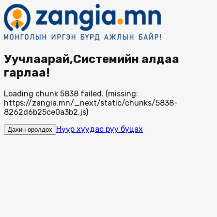
Уучлаарай,Системийн алдаа
гарлаа!
Loading chunk 5838 failed. (missing:
https://zangia.mn/_next/static/chunks/5838-
8262d6b25ce0a3b2.js)
Нүүр хуудас руу буцах
Дахин оролдох