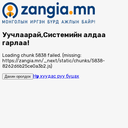
Уучлаарай,Системийн алдаа
гарлаа!
Loading chunk 5838 failed. (missing:
https://zangia.mn/_next/static/chunks/5838-
8262d6b25ce0a3b2.js)
Нүүр хуудас руу буцах
Дахин оролдох