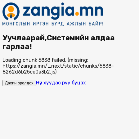
Уучлаарай,Системийн алдаа
гарлаа!
Loading chunk 5838 failed. (missing:
https://zangia.mn/_next/static/chunks/5838-
8262d6b25ce0a3b2.js)
Нүүр хуудас руу буцах
Дахин оролдох