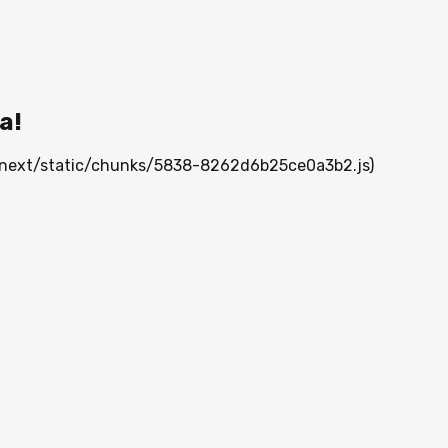
а!
/_next/static/chunks/5838-8262d6b25ce0a3b2.js)