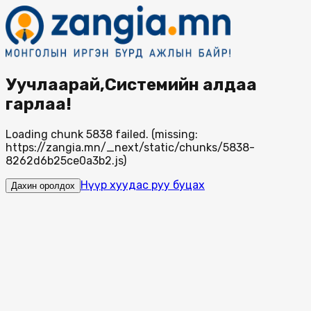
Уучлаарай,Системийн алдаа
гарлаа!
Loading chunk 5838 failed. (missing:
https://zangia.mn/_next/static/chunks/5838-
8262d6b25ce0a3b2.js)
Нүүр хуудас руу буцах
Дахин оролдох