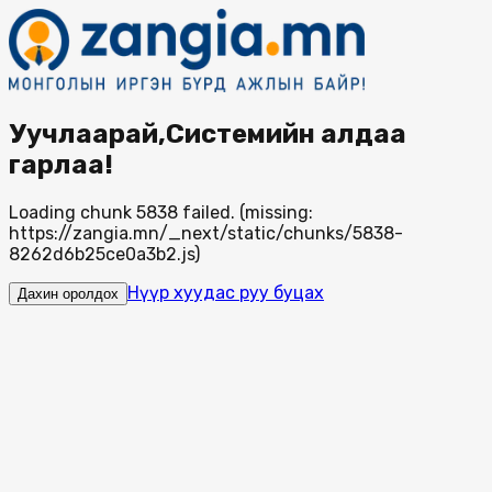
Уучлаарай,Системийн алдаа
гарлаа!
Loading chunk 5838 failed. (missing:
https://zangia.mn/_next/static/chunks/5838-
8262d6b25ce0a3b2.js)
Нүүр хуудас руу буцах
Дахин оролдох