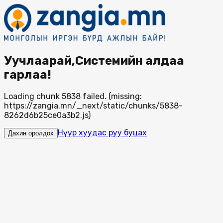
Уучлаарай,Системийн алдаа
гарлаа!
Loading chunk 5838 failed. (missing:
https://zangia.mn/_next/static/chunks/5838-
8262d6b25ce0a3b2.js)
Нүүр хуудас руу буцах
Дахин оролдох