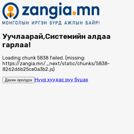
Уучлаарай,Системийн алдаа
гарлаа!
Loading chunk 5838 failed. (missing:
https://zangia.mn/_next/static/chunks/5838-
8262d6b25ce0a3b2.js)
Нүүр хуудас руу буцах
Дахин оролдох