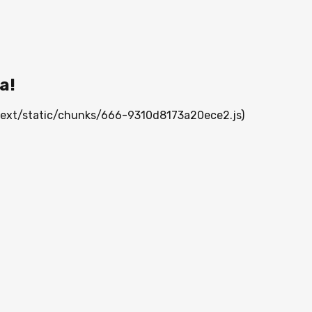
а!
_next/static/chunks/666-9310d8173a20ece2.js)