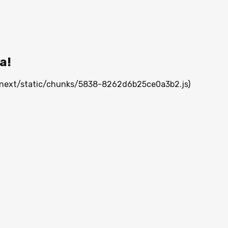
а!
/_next/static/chunks/5838-8262d6b25ce0a3b2.js)