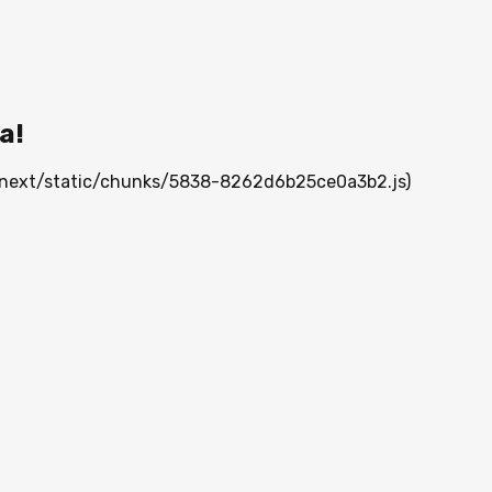
а!
/_next/static/chunks/5838-8262d6b25ce0a3b2.js)