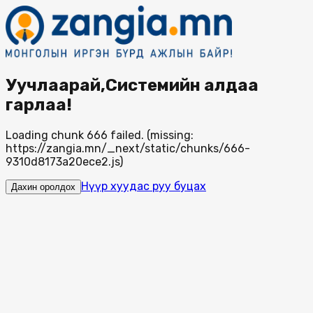
Уучлаарай,Системийн алдаа
гарлаа!
Loading chunk 666 failed. (missing:
https://zangia.mn/_next/static/chunks/666-
9310d8173a20ece2.js)
Нүүр хуудас руу буцах
Дахин оролдох