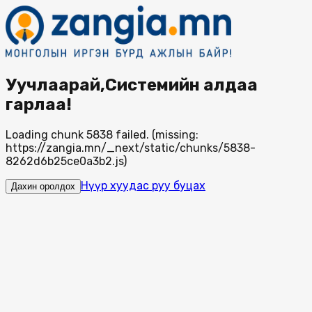
Уучлаарай,Системийн алдаа
гарлаа!
Loading chunk 5838 failed. (missing:
https://zangia.mn/_next/static/chunks/5838-
8262d6b25ce0a3b2.js)
Нүүр хуудас руу буцах
Дахин оролдох