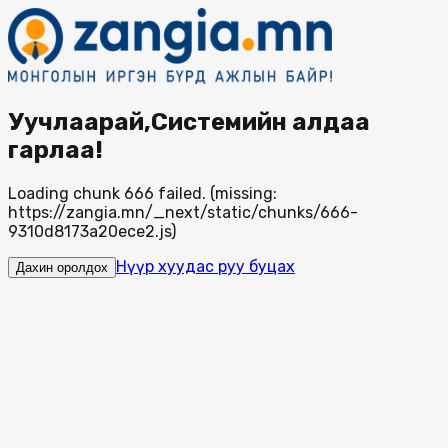
Уучлаарай,Системийн алдаа
гарлаа!
Loading chunk 666 failed. (missing:
https://zangia.mn/_next/static/chunks/666-
9310d8173a20ece2.js)
Нүүр хуудас руу буцах
Дахин оролдох