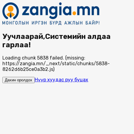
Уучлаарай,Системийн алдаа
гарлаа!
Loading chunk 5838 failed. (missing:
https://zangia.mn/_next/static/chunks/5838-
8262d6b25ce0a3b2.js)
Нүүр хуудас руу буцах
Дахин оролдох