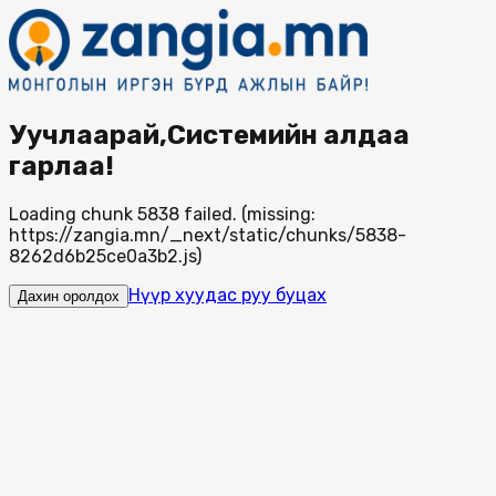
Уучлаарай,Системийн алдаа
гарлаа!
Loading chunk 5838 failed. (missing:
https://zangia.mn/_next/static/chunks/5838-
8262d6b25ce0a3b2.js)
Нүүр хуудас руу буцах
Дахин оролдох