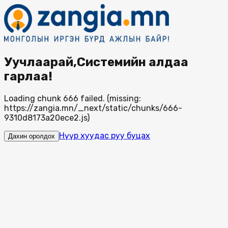
Уучлаарай,Системийн алдаа
гарлаа!
Loading chunk 666 failed. (missing:
https://zangia.mn/_next/static/chunks/666-
9310d8173a20ece2.js)
Нүүр хуудас руу буцах
Дахин оролдох