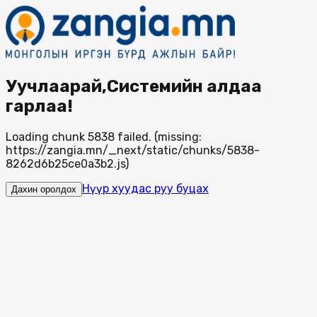
Уучлаарай,Системийн алдаа
гарлаа!
Loading chunk 5838 failed. (missing:
https://zangia.mn/_next/static/chunks/5838-
8262d6b25ce0a3b2.js)
Нүүр хуудас руу буцах
Дахин оролдох