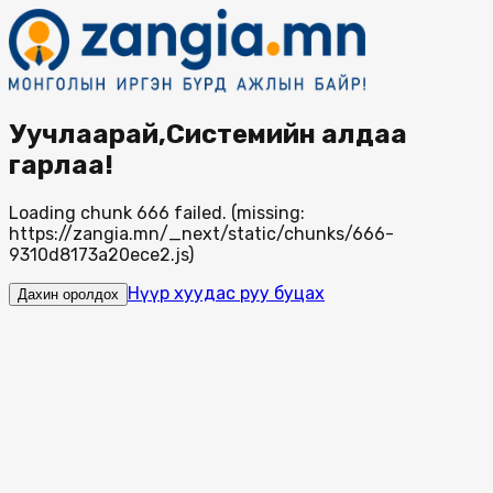
Уучлаарай,Системийн алдаа
гарлаа!
Loading chunk 666 failed. (missing:
https://zangia.mn/_next/static/chunks/666-
9310d8173a20ece2.js)
Нүүр хуудас руу буцах
Дахин оролдох