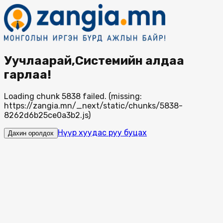
Уучлаарай,Системийн алдаа
гарлаа!
Loading chunk 5838 failed. (missing:
https://zangia.mn/_next/static/chunks/5838-
8262d6b25ce0a3b2.js)
Нүүр хуудас руу буцах
Дахин оролдох