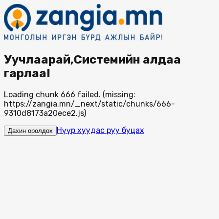
Уучлаарай,Системийн алдаа
гарлаа!
Loading chunk 666 failed. (missing:
https://zangia.mn/_next/static/chunks/666-
9310d8173a20ece2.js)
Нүүр хуудас руу буцах
Дахин оролдох