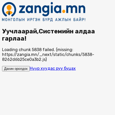
Уучлаарай,Системийн алдаа
гарлаа!
Loading chunk 5838 failed. (missing:
https://zangia.mn/_next/static/chunks/5838-
8262d6b25ce0a3b2.js)
Нүүр хуудас руу буцах
Дахин оролдох