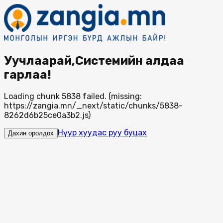
Уучлаарай,Системийн алдаа
гарлаа!
Loading chunk 5838 failed. (missing:
https://zangia.mn/_next/static/chunks/5838-
8262d6b25ce0a3b2.js)
Нүүр хуудас руу буцах
Дахин оролдох