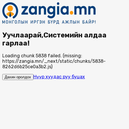
Уучлаарай,Системийн алдаа
гарлаа!
Loading chunk 5838 failed. (missing:
https://zangia.mn/_next/static/chunks/5838-
8262d6b25ce0a3b2.js)
Нүүр хуудас руу буцах
Дахин оролдох