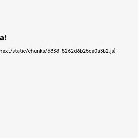
а!
/_next/static/chunks/5838-8262d6b25ce0a3b2.js)