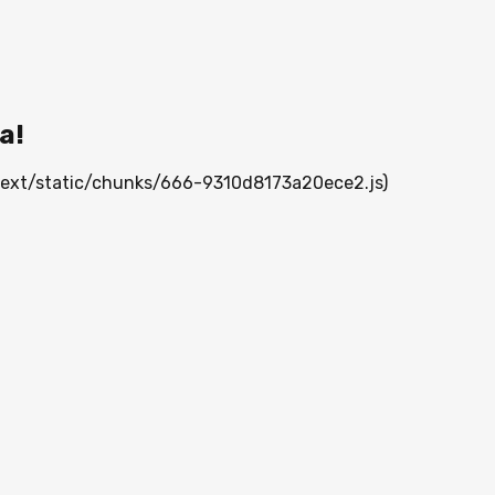
а!
_next/static/chunks/666-9310d8173a20ece2.js)