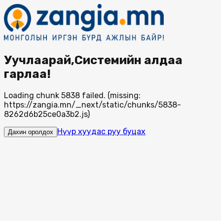
Уучлаарай,Системийн алдаа
гарлаа!
Loading chunk 5838 failed. (missing:
https://zangia.mn/_next/static/chunks/5838-
8262d6b25ce0a3b2.js)
Нүүр хуудас руу буцах
Дахин оролдох