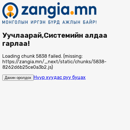
Уучлаарай,Системийн алдаа
гарлаа!
Loading chunk 5838 failed. (missing:
https://zangia.mn/_next/static/chunks/5838-
8262d6b25ce0a3b2.js)
Нүүр хуудас руу буцах
Дахин оролдох