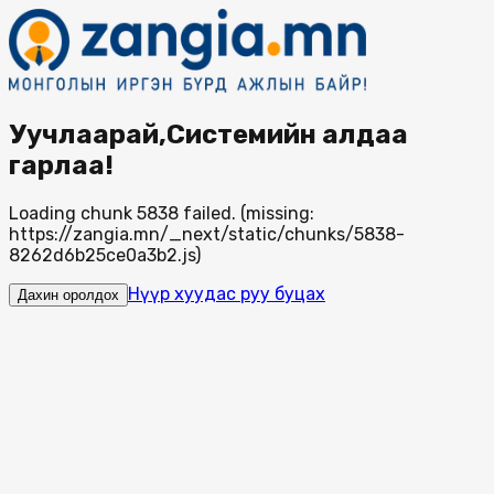
Уучлаарай,Системийн алдаа
гарлаа!
Loading chunk 5838 failed. (missing:
https://zangia.mn/_next/static/chunks/5838-
8262d6b25ce0a3b2.js)
Нүүр хуудас руу буцах
Дахин оролдох