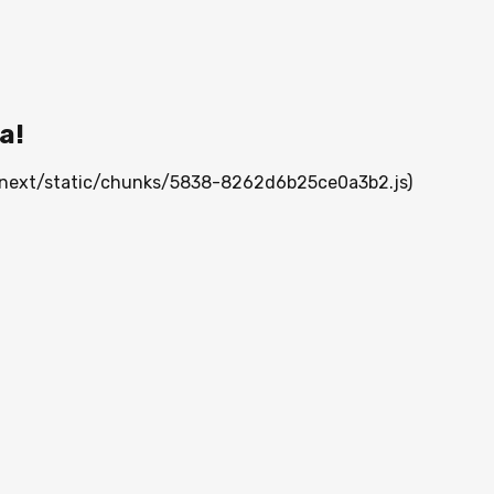
а!
/_next/static/chunks/5838-8262d6b25ce0a3b2.js)