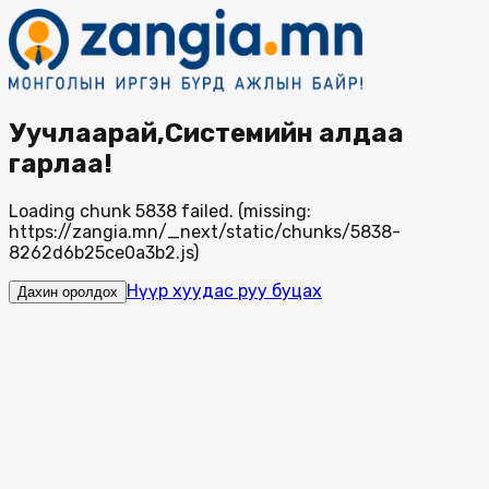
Уучлаарай,Системийн алдаа
гарлаа!
Loading chunk 5838 failed. (missing:
https://zangia.mn/_next/static/chunks/5838-
8262d6b25ce0a3b2.js)
Нүүр хуудас руу буцах
Дахин оролдох