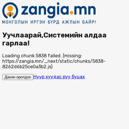
Уучлаарай,Системийн алдаа
гарлаа!
Loading chunk 5838 failed. (missing:
https://zangia.mn/_next/static/chunks/5838-
8262d6b25ce0a3b2.js)
Нүүр хуудас руу буцах
Дахин оролдох