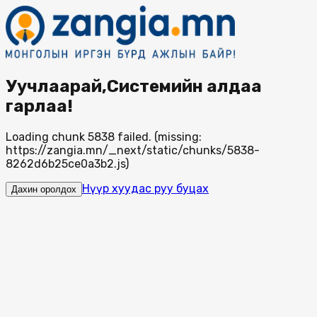
Уучлаарай,Системийн алдаа
гарлаа!
Loading chunk 5838 failed. (missing:
https://zangia.mn/_next/static/chunks/5838-
8262d6b25ce0a3b2.js)
Нүүр хуудас руу буцах
Дахин оролдох