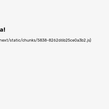
а!
/_next/static/chunks/5838-8262d6b25ce0a3b2.js)