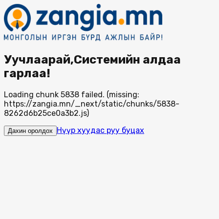
Уучлаарай,Системийн алдаа
гарлаа!
Loading chunk 5838 failed. (missing:
https://zangia.mn/_next/static/chunks/5838-
8262d6b25ce0a3b2.js)
Нүүр хуудас руу буцах
Дахин оролдох