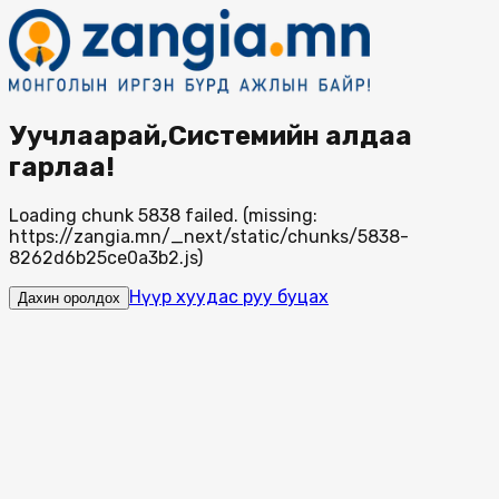
Уучлаарай,Системийн алдаа
гарлаа!
Loading chunk 5838 failed. (missing:
https://zangia.mn/_next/static/chunks/5838-
8262d6b25ce0a3b2.js)
Нүүр хуудас руу буцах
Дахин оролдох