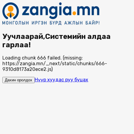
Уучлаарай,Системийн алдаа
гарлаа!
Loading chunk 666 failed. (missing:
https://zangia.mn/_next/static/chunks/666-
9310d8173a20ece2.js)
Нүүр хуудас руу буцах
Дахин оролдох