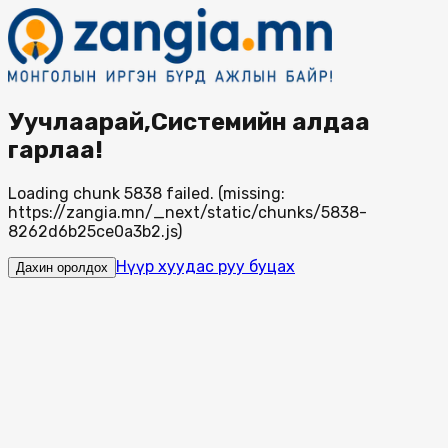
Уучлаарай,Системийн алдаа
гарлаа!
Loading chunk 5838 failed. (missing:
https://zangia.mn/_next/static/chunks/5838-
8262d6b25ce0a3b2.js)
Нүүр хуудас руу буцах
Дахин оролдох