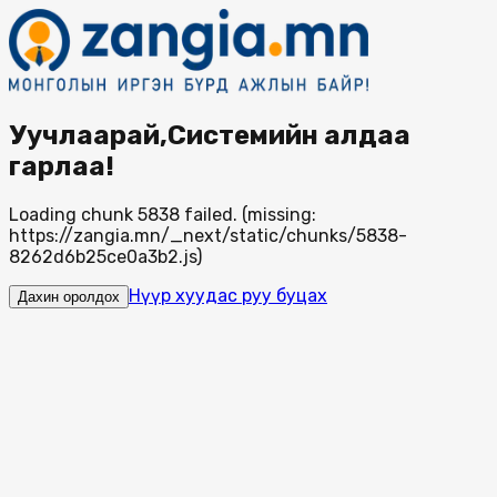
Уучлаарай,Системийн алдаа
гарлаа!
Loading chunk 5838 failed. (missing:
https://zangia.mn/_next/static/chunks/5838-
8262d6b25ce0a3b2.js)
Нүүр хуудас руу буцах
Дахин оролдох