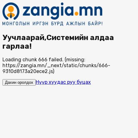
Уучлаарай,Системийн алдаа
гарлаа!
Loading chunk 666 failed. (missing:
https://zangia.mn/_next/static/chunks/666-
9310d8173a20ece2.js)
Нүүр хуудас руу буцах
Дахин оролдох