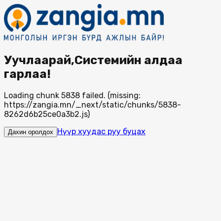
Уучлаарай,Системийн алдаа
гарлаа!
Loading chunk 5838 failed. (missing:
https://zangia.mn/_next/static/chunks/5838-
8262d6b25ce0a3b2.js)
Нүүр хуудас руу буцах
Дахин оролдох