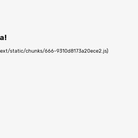
а!
_next/static/chunks/666-9310d8173a20ece2.js)