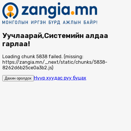
Уучлаарай,Системийн алдаа
гарлаа!
Loading chunk 5838 failed. (missing:
https://zangia.mn/_next/static/chunks/5838-
8262d6b25ce0a3b2.js)
Нүүр хуудас руу буцах
Дахин оролдох