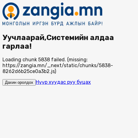
Уучлаарай,Системийн алдаа
гарлаа!
Loading chunk 5838 failed. (missing:
https://zangia.mn/_next/static/chunks/5838-
8262d6b25ce0a3b2.js)
Нүүр хуудас руу буцах
Дахин оролдох