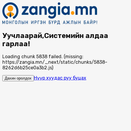
Уучлаарай,Системийн алдаа
гарлаа!
Loading chunk 5838 failed. (missing:
https://zangia.mn/_next/static/chunks/5838-
8262d6b25ce0a3b2.js)
Нүүр хуудас руу буцах
Дахин оролдох