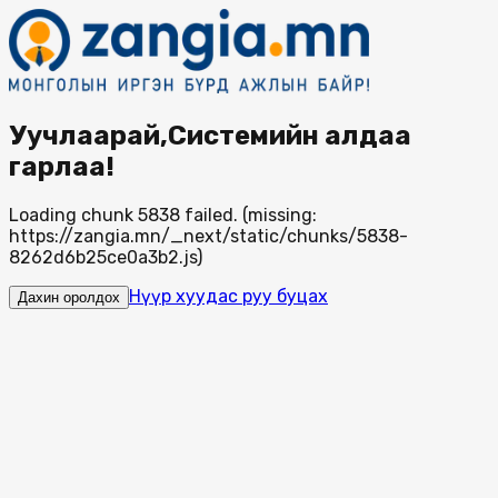
Уучлаарай,Системийн алдаа
гарлаа!
Loading chunk 5838 failed. (missing:
https://zangia.mn/_next/static/chunks/5838-
8262d6b25ce0a3b2.js)
Нүүр хуудас руу буцах
Дахин оролдох