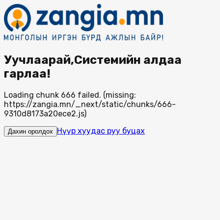
Уучлаарай,Системийн алдаа
гарлаа!
Loading chunk 666 failed. (missing:
https://zangia.mn/_next/static/chunks/666-
9310d8173a20ece2.js)
Нүүр хуудас руу буцах
Дахин оролдох