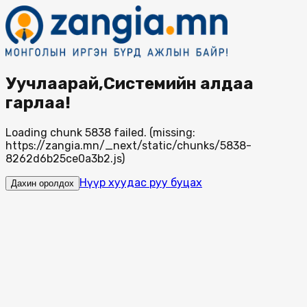
Уучлаарай,Системийн алдаа
гарлаа!
Loading chunk 5838 failed. (missing:
https://zangia.mn/_next/static/chunks/5838-
8262d6b25ce0a3b2.js)
Нүүр хуудас руу буцах
Дахин оролдох