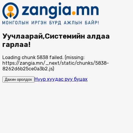
Уучлаарай,Системийн алдаа
гарлаа!
Loading chunk 5838 failed. (missing:
https://zangia.mn/_next/static/chunks/5838-
8262d6b25ce0a3b2.js)
Нүүр хуудас руу буцах
Дахин оролдох