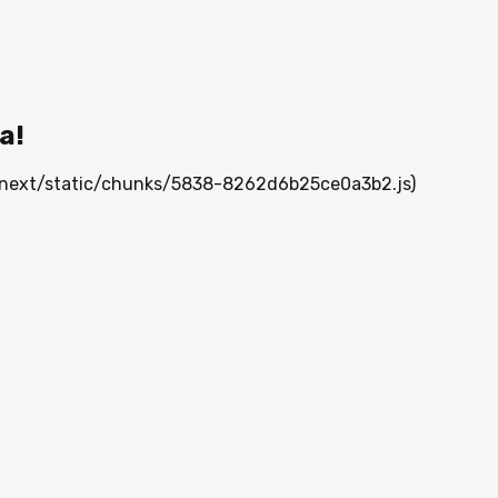
а!
/_next/static/chunks/5838-8262d6b25ce0a3b2.js)